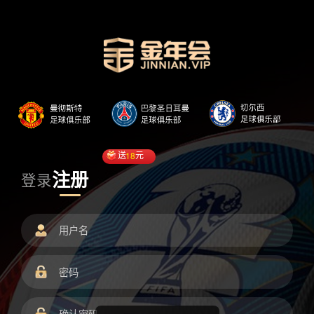
送
18
元
注册
登录