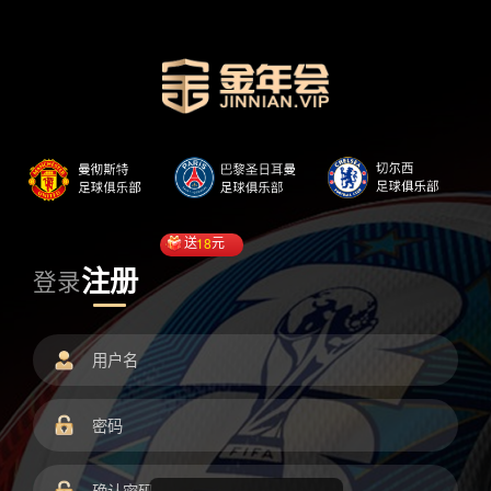
送
18
元
注册
登录